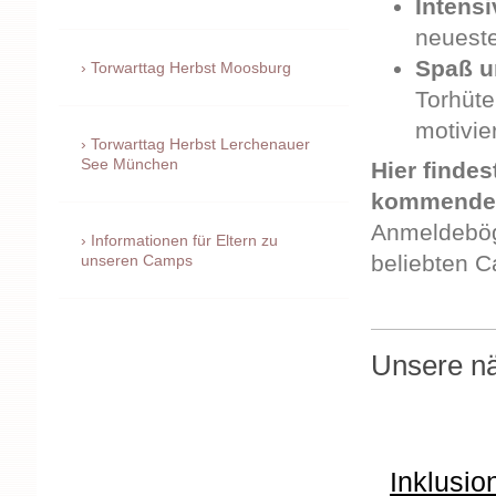
Intensi
neuest
Spaß u
Torwarttag Herbst Moosburg
Torhüte
motivi
Torwarttag Herbst Lerchenauer
See München
Hier finde
kommenden
Anmeldeböge
Informationen für Eltern zu
beliebten C
unseren Camps
Unsere n
Inklusio