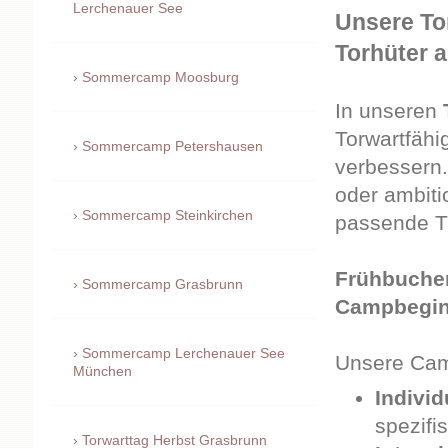
Lerchenauer See
Unsere To
Torhüter a
Sommercamp Moosburg
In unseren
Torwartfähi
Sommercamp Petershausen
verbessern.
oder ambitio
Sommercamp Steinkirchen
passende Tr
Frühbucher
Sommercamp Grasbrunn
Campbeginn
Sommercamp Lerchenauer See
Unsere Cam
München
Individ
spezifi
Torwarttag Herbst Grasbrunn