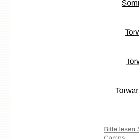
Som
Tor
Tor
Torwar
Bitte lesen
Camps.